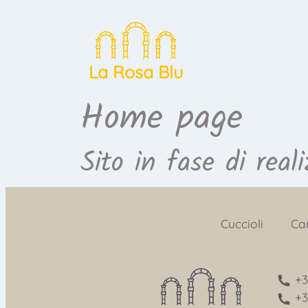
La Rosa Blu
Home page
Sito in fase di real
Cuccioli
Ca
+3
+3