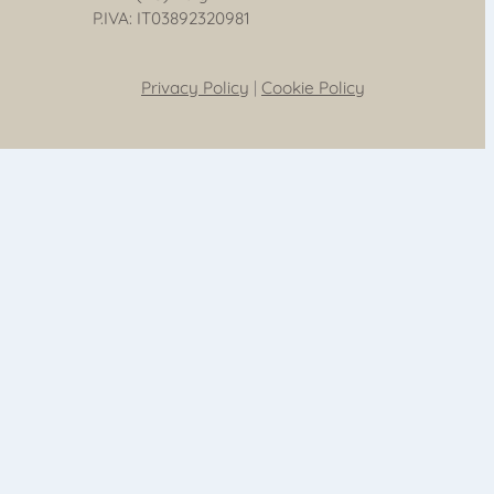
P.IVA: IT03892320981
Privacy Policy
|
Cookie Policy