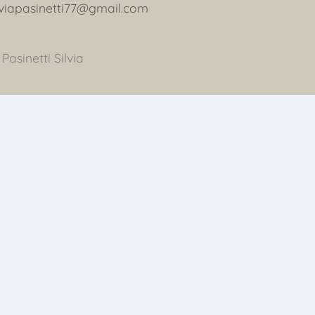
lviapasinetti77@gmail.com
 Pasinetti Silvia