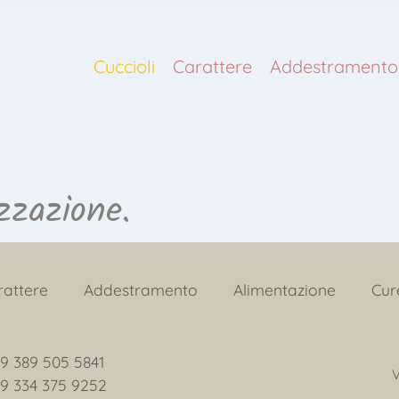
Cuccioli
Carattere
Addestramento
izzazione.
rattere
Addestramento
Alimentazione
Cur
9 389 505 5841
V
9 334 375 9252