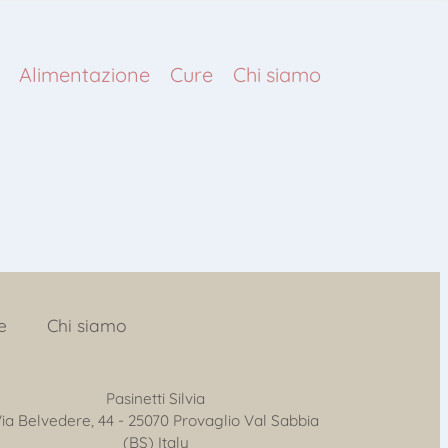
Alimentazione
Cure
Chi siamo
e
Chi siamo
Pasinetti Silvia
ia Belvedere, 44 - 25070 Provaglio Val Sabbia
(BS) Italy